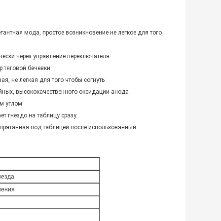
антная мода, простое возникновение не легкое для того
ески через управление переключателя.
р тяговой бечевки
, не легкая для того чтобы согнуть
вейных, высококачественного оксидации анода
ым углом
ет гнездо на таблицу сразу.
 спрятанная под таблицей после использованный.
незда
нения