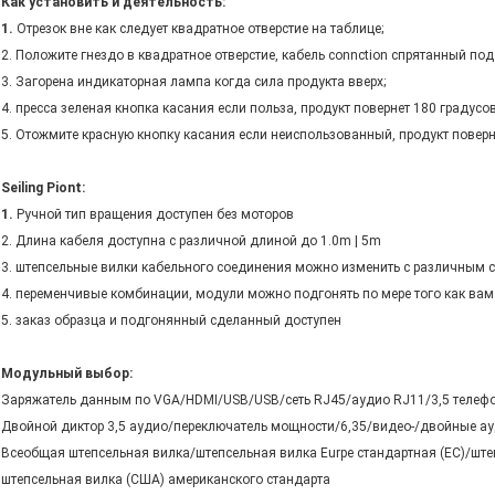
Как установить и деятельность:
1.
Отрезок вне как следует квадратное отверстие на таблице;
2. Положите гнездо в квадратное отверстие, кабель connction спрятанный под
3. Загорена индикаторная лампа когда сила продукта вверх;
4. пресса зеленая кнопка касания если польза, продукт повернет 180 градусов
5. Отожмите красную кнопку касания если неиспользованный, продукт повер
Seiling Piont:
1.
Ручной тип вращения доступен без моторов
2. Длина кабеля доступна с различной длиной до 1.0m | 5m
3. штепсельные вилки кабельного соединения можно изменить с различным 
4. переменчивые комбинации, модули можно подгонять по мере того как вам
5. заказ образца и подгонянный сделанный доступен
Модульный выбор:
Заряжатель данным по VGA/HDMI/USB/USB/сеть RJ45/аудио RJ11/3,5 телеф
Двойной диктор 3,5 аудио/переключатель мощности/6,35/видео-/двойные а
Всеобщая штепсельная вилка/штепсельная вилка Eurpe стандартная (ЕС)/ште
штепсельная вилка (США) американского стандарта