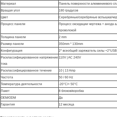
Материал
Панель поверхности алюминиевого сп
Вращая угол
180 градусов
Цвет
Серебряные/серебряные вспышка/че
Процесс панели
Процесс оксидации чертежа + анода 
проволокой
Толщина панели
2 mm
Размер панели
350mm * 130mm
Конфигурация
2* всеобщий заряжатель силы +2*USB
Расклассифицированное напряжение
110V | AC 240V
тока
Расклассифицированное течение
10 | 13 Amp
Частота
50 / 60 Hz
Температура деятельности
-20°C/+ 50°C
Пакет
8 блоков/коробка
OEM/ODM
Да
Гарантия
12 месяца