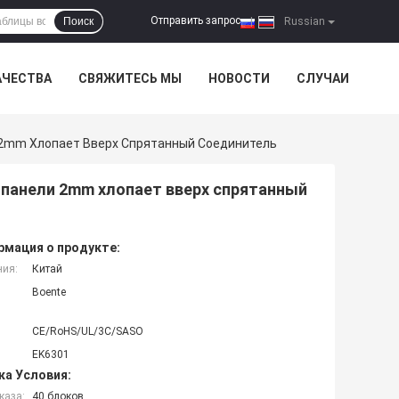
Отправить запрос
Поиск
|
Russian
АЧЕСТВА
СВЯЖИТЕСЬ МЫ
НОВОСТИ
СЛУЧАИ
2mm Хлопает Вверх Спрятанный Соединитель
панели 2mm хлопает вверх спрятанный
мация о продукте:
ния:
Китай
Boente
CE/RoHS/UL/3C/SASO
EK6301
ка Условия:
каза:
40 блоков