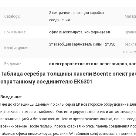
Электрическая вращая коробка
Catalogy:
Матер
соединения
Применение:
офис Высоко-яруса, конференц-зал
Враща
2* всеобщий заряжатель силы +2*USB
раскл
Конфигурация:
напряж
электророзетка стола переговоров
эл
Выделить:
,
Таблица серебра толщины панели Boente электри
спрятанному соединителю EK6301
Введение:
Гнездо столешницы данным по силы серии EK новаторское оборудование для 
использован вместе с мебелью. Оно интегрирует технологию и автоматизацию
автоматизацией и безопасностью. Нежно пресса зеленая кнопка, панель соед
возникновение. После пользы, пресса красная кнопка, панель соединения по
таблицы офиса высоко-яруса, решения AV таблицы конференц-зала, гостиничн