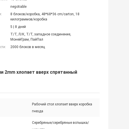
negotiable
и:
8 блоков/коробка, 48*68*36 cm/carton, 18
килограммов/коробка
5 | 8 дней
Т/Т, Л/К, Т/Т, западное соединение,
МонейГрам, ПайПал
сти:
2000 блоков в месяц
и 2mm хлопает вверх спрятанный
Рабочий стол хлопает вверх коробка
гнезда
Серебряные/серебряные вспышка/