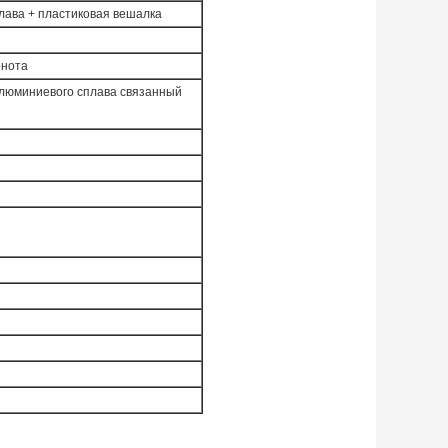
лава + пластиковая вешалка
рнота
алюминиевого сплава связанный