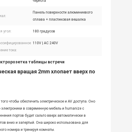
чернота
Панель поверхности алюминиевого
иал:
сплава + пластиковая вешалка
я угол:
180 градусов
ассифицированное
110V | AC 240V
ение тока:
ектророзетка таблицы встречи
ческая вращая 2mm хлопает вверх по
того чтобы обеспечить электрическое и AV доступа. Оно
 электроники в современную мебель и humanize с
инения портов будет сальто вверх автоматически в
ртов вниз и запертый. Она широко использована для
ого номера и тренируя комнаты.