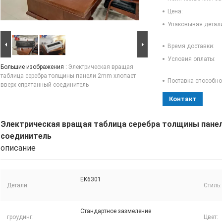
Цена:
Упаковывая детал
Время доставки:
Условия оплаты:
Большие изображения :
Электрическая вращая
таблица серебра толщины панели 2mm хлопает
Поставка способно
вверх спрятанный соединитель
Контакт
Электрическая вращая таблица серебра толщины панел
соединитель
описание
EK6301
Детали:
Стиль:
Стандартное зазмеление
гроудинг:
Цвет: