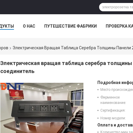
ДУКТЫ
О НАС
ПУТЕШЕСТВИЕ ФАБРИКИ
ПРОВЕРКА К
НФЕРЕНЦ-ЗАЛА
оров
Электрическая Вращая Таблица Серебра Толщины Панели 
Электрическая вращая таблица серебра толщины 
соединитель
Подробная инфор
Место происхожде
Фирменное
наименование:
Сертификация:
Номер модели:
Оплата и достав
Количество мин за