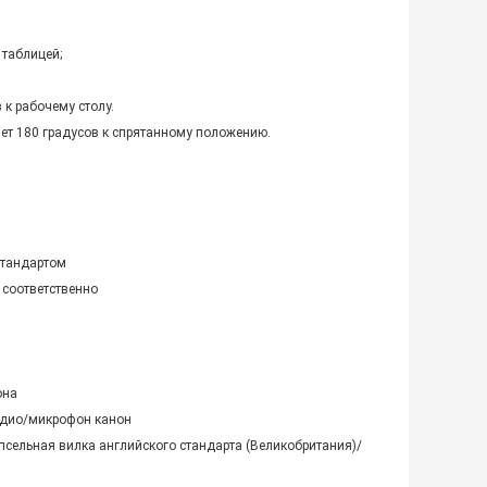
 таблицей;
 к рабочему столу.
нет 180 градусов к спрятанному положению.
стандартом
 соответственно
она
удио/микрофон канон
псельная вилка английского стандарта (Великобритания)/