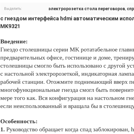
электророзетка стола переговоров
сп
Выделить:
,
с гнездом интерфейса hdmi автоматическим испо
MK9321
Введение:
Гнездо столешницы серии MK ротатабельное главн
предварительных офисе, гостинице и доме, трениру
столешницы смогло быть использовано с другой ус
с настольной электророзеткой, индикаторная лампа
рабочей станции. Отожмите поднимающий вверх пе
многофункциональные гнезда смогл быть поверните
мере того как. Вся конфигурация на настольном гн
если неиспользованный и вращала бы в столешниц
Особенность:
1.
Руководство обращает когда спад заблокирован, 