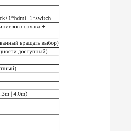
ork+1*hdmi+1*switch
ниевого сплава +
ванный вращать выбор)
щности доступный)
упный)
.3m | 4.0m)