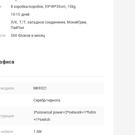
и:
8 коробка/коробок, 59*49*35cm, 15kg
10-15 дней
Л/К, Т/Т, западное соединение, МонейГрам,
ПайПал
сти:
500 блоков в месяц
 офиса
 модели:
MK9321
Серебр/чернота
3*universal power+2*network+1*hdmi
гурация:
+1*switch
 кабеля:
1.5M