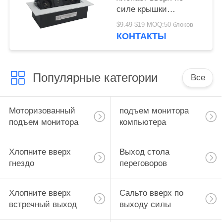
силе крышки
Grommet провода
$9.49-$19 MOQ:50 блоков
коробки гнезда
КОНТАКТЫ
Популярные категории
Все
Моторизованный
подъем монитора
подъем монитора
компьютера
Хлопните вверх
Выход стола
гнездо
переговоров
Хлопните вверх
Сальто вверх по
встречный выход
выходу силы