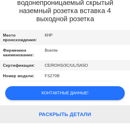
КАЧЕСТВА
водонепроницаемый скрытый
наземный розетка вставка 4
выходной розетка
СВЯЖИТЕСЬ
МЫ
Место
КНР
происхождения:
НОВОСТИ
Фирменное
Boente
наименование:
СЛУЧАИ
Сертификация:
CE/ROHS/3C/UL/SASO
Номер модели:
FS270B
CONFERENCE
ROOM
КОНТАКТНЫЕ ДАННЫЕ!
SOLUTION
РАСКРЫТЬ ДЕТАЛИ
КАРТА