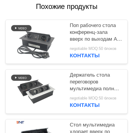
САЙТА
Похожие продукты
PRIVACY
Поп рабочего стола
POLICY
конференц-зала
вверх по выходам AC
офиса гнезда 3MM
negotiable MOQ:50 блоков
квадратным угловым
КОНТАКТЫ
Держатель стола
переговоров
мультимедиа полный
хлопает вверх гнездо
negotiable MOQ:50 блоков
КОНТАКТЫ
Стол мультимедиа
хлопает вверх по