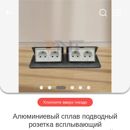
(Bo
Ente
Industrial
Co.,
Limited).
All
Rights
Reserved.
ДОМ
Developed
by
ECER
ПРОДУКТЫ
О
НАС
ПУТЕШЕСТВИЕ
ФАБРИКИ
Хлопните вверх гнездо
Алюминиевый сплав подводный
ПРОВЕРКА
розетка всплывающий