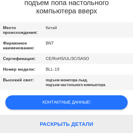
КАЧЕСТВА
подъем попа настольного
компьютера вверх
СВЯЖИТЕСЬ
Место
Китай
МЫ
происхождения:
Фирменное
BNT
НОВОСТИ
наименование:
Сертификация:
CE/RoHS/UL/3C/SASO
СЛУЧАИ
Номер модели:
BLL-19
Высокий свет:
,
подъем монитора лькд
CONFERENCE
подъем настольного компьютера
ROOM
КОНТАКТНЫЕ ДАННЫЕ!
SOLUTION
КАРТА
РАСКРЫТЬ ДЕТАЛИ