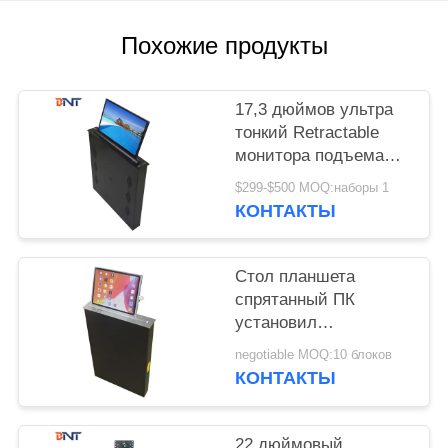
САЙТА
Похожие продукты
PRIVACY
POLICY
17,3 дюймов ультра
тонкий Retractable
монитора подъема
попа экран вверх для
$299-$500 MOQ:наборы 1
системы
КОНТАКТЫ
конференции
Стол планшета
спрятанный ПК
установил
моторизованный
negotiable MOQ:10 блоков
подъем монитора Lcd
КОНТАКТЫ
22 дюймовый