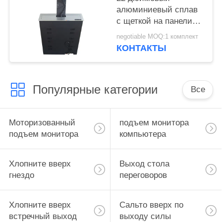
алюминиевый сплав
с щеткой на панели
LCD Моторизованный
negotiable MOQ:1 комплект
подъемник с
КОНТАКТЫ
центральным
управляющим
слайвером RS232
Популярные категории
Все
Моторизованный
подъем монитора
подъем монитора
компьютера
Хлопните вверх
Выход стола
гнездо
переговоров
Хлопните вверх
Сальто вверх по
встречный выход
выходу силы